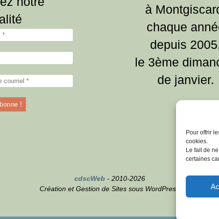
ez notre
à Montgiscar
alité
chaque anné
depuis 2005
le 3ème diman
de janvier.
Pour offrir 
cookies.
Le fait de n
certaines car
cdscWeb
- 2010-2026
Ac
Création et Gestion de Sites sous WordPress