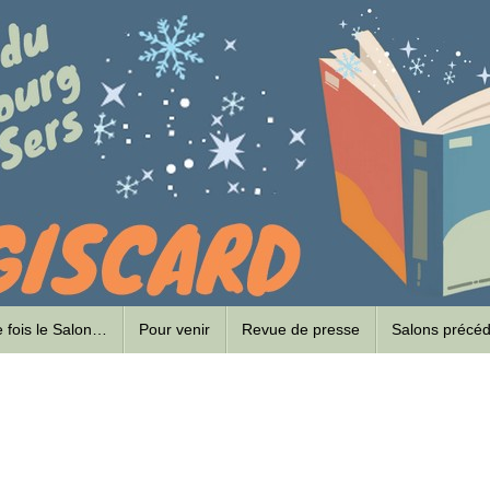
ne fois le Salon…
Pour venir
Revue de presse
Salons précé