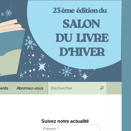
Recherche p
dents
Abonnez-vous
Rechercher
Suivez notre actualité