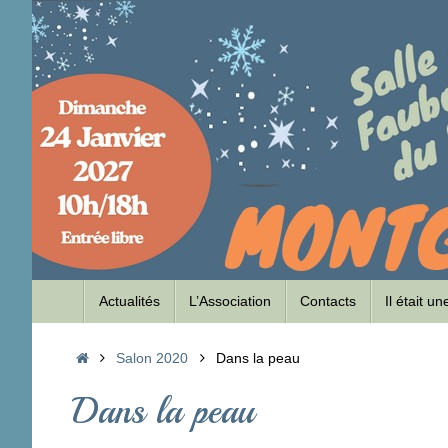
Passer
au
contenu
Passer
Actualités
L’Association
Contacts
Il était u
au
contenu
Accueil
Salon 2020
Dans la peau
Dans la peau