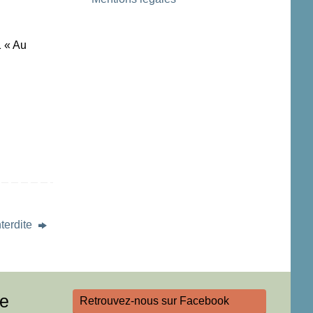
1 « Au
nterdite
re
Retrouvez-nous sur Facebook