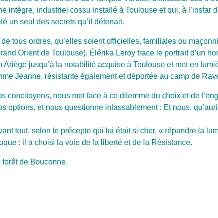
intègre, industriel cossu installé à Toulouse et qui, à l’instar 
lé un seul des secrets qu’il détenait.
de tous ordres, qu’elles soient officielles, familiales ou maçon
rand Orient de Toulouse), Élérika Leroy trace le portrait d’un 
 Ariège jusqu’à la notabilité acquise à Toulouse et met en lumi
femme Jeanne, résistante également et déportée au camp de Rav
s concitoyens, nous met face à ce dilemme du choix et de l’e
os options, et nous questionne inlassablement : Et nous, qu’aur
t tout, selon le précepte qui lui était si cher, « répandre la lum
ue : il a choisi la voie de la liberté et de la Résistance.
la forêt de Bouconne.