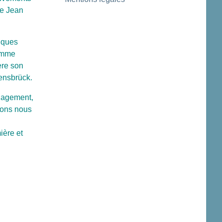
de Jean
niques
homme
ère son
ensbrück.
ngagement,
ions nous
ière et