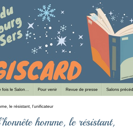
ne fois le Salon…
Pour venir
Revue de presse
Salons précé
 le résistant, l’unificateur
nête homme, le résistant,