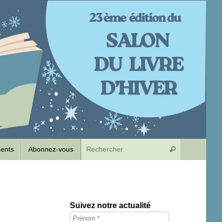
Recherche p
dents
Abonnez-vous
Rechercher
Suivez notre actualité