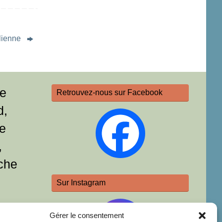
alienne
re
Retrouvez-nous sur Facebook
d,
e
,
che
Sur Instagram
Gérer le consentement