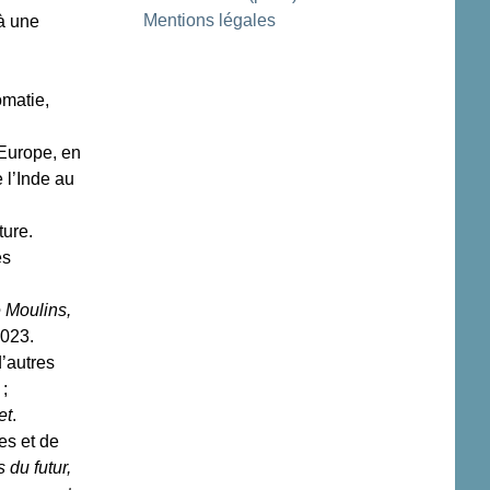
Mentions légales
 à une
omatie,
 Europe, en
 l’Inde au
ture.
es
e Moulins,
2023.
d’autres
;
et
.
es et de
s du futur,