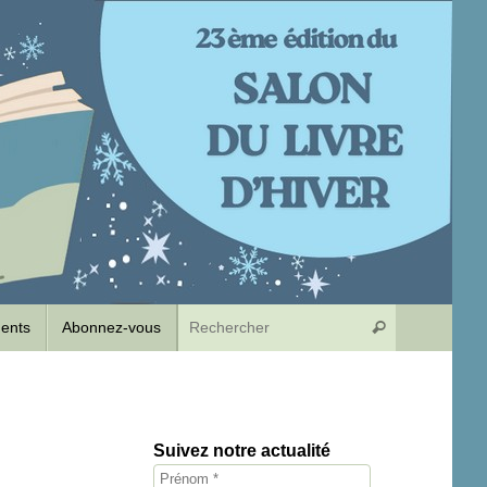
Recherche p
dents
Abonnez-vous
Rechercher
Suivez notre actualité