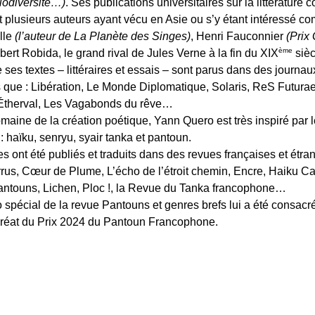
biodiversité…)
. Ses publications universitaires sur la littérature 
plusieurs auteurs ayant vécu en Asie ou s’y étant intéressé c
lle
(l’auteur de La Planète des Singes)
, Henri Fauconnier
(Prix
ème
bert Robida, le grand rival de Jules Verne à la fin du XIX
sièc
ses textes – littéraires et essais – sont parus dans des journau
s que : Libération, Le Monde Diplomatique, Solaris, ReS Futurae
 Étherval, Les Vagabonds du rêve…
maine de la création poétique, Yann Quero est très inspiré par 
: haïku, senryu, syair tanka et pantoun.
 ont été publiés et traduits dans des revues françaises et étra
us, Cœur de Plume, L’écho de l’étroit chemin, Encre, Haiku C
ntouns, Lichen, Ploc !, la Revue du Tanka francophone…
spécial de la revue Pantouns et genres brefs lui a été consacr
lauréat du Prix 2024 du Pantoun Francophone.