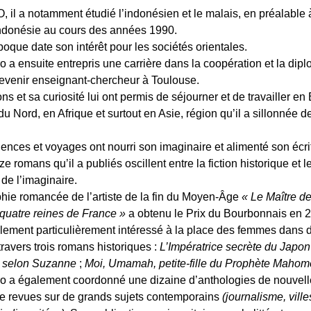
, il a notamment étudié l’indonésien et le malais, en préalable
ndonésie au cours des années 1990.
poque date son intérêt pour les sociétés orientales.
 a ensuite entrepris une carrière dans la coopération et la dipl
evenir enseignant-chercheur à Toulouse.
ns et sa curiosité lui ont permis de séjourner et de travailler en
 Nord, en Afrique et surtout en Asie, région qu’il a sillonnée de
ences et voyages ont nourri son imaginaire et alimenté son écri
e romans qu’il a publiés oscillent entre la fiction historique et l
s de l’imaginaire.
hie romancée de l’artiste de la fin du Moyen-Âge
« Le Maître d
 quatre reines de France »
a obtenu le Prix du Bourbonnais en 
galement particulièrement intéressé à la place des femmes dans 
travers trois romans historiques :
L’Impératrice secrète du Japon
e selon Suzanne
;
Moi, Umamah, petite-fille du Prophète Mahom
 a également coordonné une dizaine d’anthologies de nouvell
e revues sur de grands sujets contemporains
(journalisme, ville