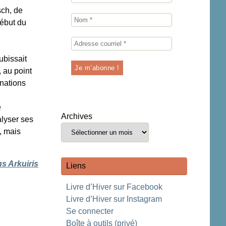
sch, de
début du
ubissait
, au point
 nations
e
Archives
alyser ses
, mais
ns Arkuiris
Liens
Livre d’Hiver sur Facebook
Livre d’Hiver sur Instagram
Se connecter
Boîte à outils (privé)