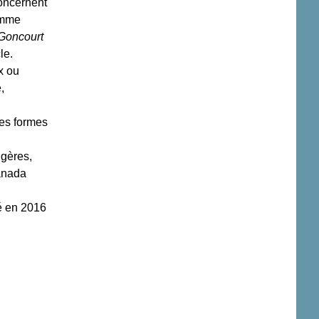
concernent
omme
 Goncourt
le.
x ou
,
les formes
ngères,
anada
é en 2016