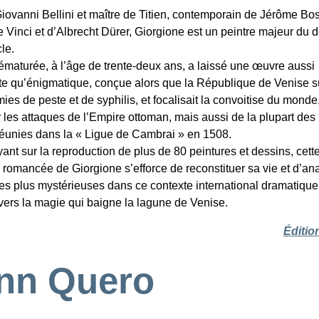
iovanni Bellini et maître de Titien, contemporain de Jérôme Bo
 Vinci et d’Albrecht Dürer, Giorgione est un peintre majeur du 
le.
ématurée, à l’âge de trente-deux ans, a laissé une œuvre aussi
e qu’énigmatique, conçue alors que la République de Venise s
es de peste et de syphilis, et focalisait la convoitise du monde
r les attaques de l’Empire ottoman, mais aussi de la plupart des
éunies dans la « Ligue de Cambrai » en 1508.
ant sur la reproduction de plus de 80 peintures et dessins, cett
 romancée de Giorgione s’efforce de reconstituer sa vie et d’an
les plus mystérieuses dans ce contexte international dramatique
avers la magie qui baigne la lagune de Venise.
Éditio
nn Quero