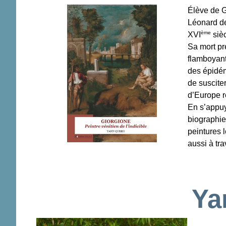
Élève de G
Léonard de
ème
XVI
sièc
Sa mort pr
flamboyant
des épidémi
de suscite
d’Europe r
En s’appuy
biographie
peintures 
aussi à tr
Ya