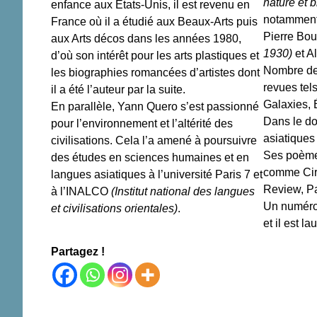
nature et 
enfance aux États-Unis, il est revenu en
notamment 
France où il a étudié aux Beaux-Arts puis
Pierre Bou
aux Arts décos dans les années 1980,
1930)
et Al
d’où son intérêt pour les arts plastiques et
Nombre de 
les biographies romancées d’artistes dont
revues tel
il a été l’auteur par la suite.
Galaxies,
En parallèle, Yann Quero s’est passionné
Dans le do
pour l’environnement et l’altérité des
asiatiques 
civilisations. Cela l’a amené à poursuivre
Ses poèmes
des études en sciences humaines et en
comme Cirr
langues asiatiques à l’université Paris 7 et
Review, Pa
à l’INALCO
(Institut national des langues
Un numéro 
et civilisations orientales)
.
et il est 
Partagez !