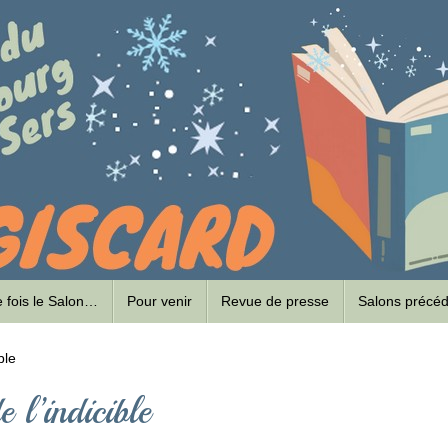
ne fois le Salon…
Pour venir
Revue de presse
Salons précé
ble
e l’indicible