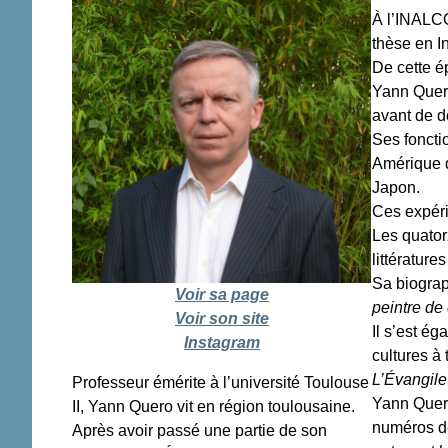
À l’INALCO
thèse en I
De cette é
Yann Quero
avant de d
Ses fonctio
Amérique du
Japon.
Ces expéri
Les quatorz
littérature
Sa biograp
Voir sa page
peintre de
Voir son site
Il s’est é
Instagram
cultures à 
L’Évangil
Professeur émérite à l’université Toulouse
Yann Quero
II, Yann Quero vit en région toulousaine.
numéros d
Après avoir passé une partie de son