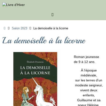
Passer
au
contenu
Accueil
Salon 2023
La demoiselle à la licorne
La demoiselle à la licorne
Roman jeunesse
de 9 à 12 ans.
À l’époque
médiévale,
sur les terres d’un
modeste seigneur,
vivent deux
enfants,
Guillaume et sa
soeur Héloïse.