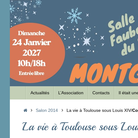
Passer
au
contenu
Passer
Actualités
L’Association
Contacts
Il était u
au
contenu
Accueil
Salon 2014
La vie à Toulouse sous Louis XIV/
Co
La vie à Toulouse sous Lo