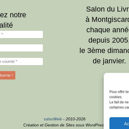
Salon du Liv
ez notre
à Montgiscar
alité
chaque anné
depuis 2005
le 3ème diman
de janvier.
Pour offrir 
cookies.
Le fait de n
certaines car
cdscWeb
- 2010-2026
Ac
Création et Gestion de Sites sous WordPress