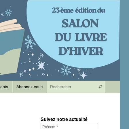
Recherche p
dents
Abonnez-vous
Rechercher
Suivez notre actualité