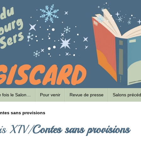
ne fois le Salon…
Pour venir
Revue de presse
Salons précé
ntes sans provisions
uis XIV/
Contes sans provisions