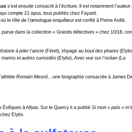
aux
s’est ensuite consacré à l’écriture. Il est notamment l’auteu
qui compte 21 opus, tous publiés chez Fayard.
n où le rôle de l’œnologue enquêteur est confié à Pierre Arditi
.
e, parue dans la collection « Grands détectives » chez 10/18, c
Histoire à jeter l’ancre
(Féret),
Voyage au bout des phares
(Elyti
marins et autres curiosités
(Elytis),
Avec vue sur l’océan
(La
’athlète
Romain Mesnil, ,
une biographie consacrée à James De
s Évêques à Albas. Sur le Quercy il a publié
Si mon « païs » m’é
chez Elytis.