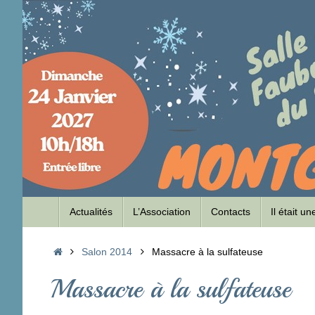
Passer
au
contenu
Passer
Actualités
L’Association
Contacts
Il était u
au
contenu
Accueil
Salon 2014
Massacre à la sulfateuse
Massacre à la sulfateuse