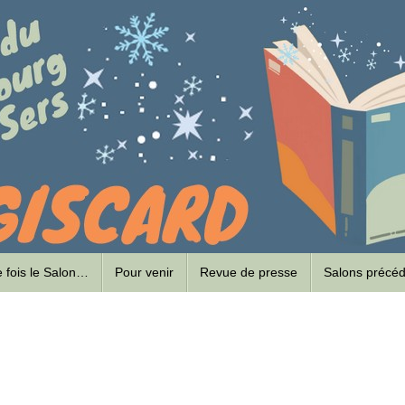
ne fois le Salon…
Pour venir
Revue de presse
Salons précé