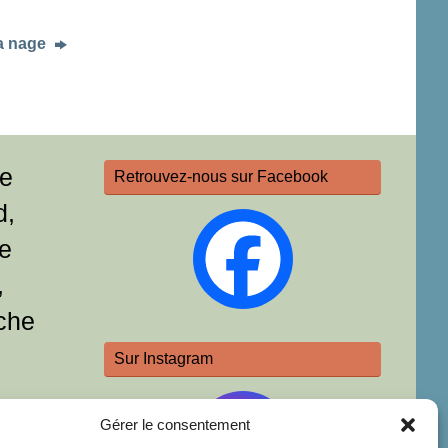
a nage
re
Retrouvez-nous sur Facebook
d,
e
,
che
Sur Instagram
Gérer le consentement