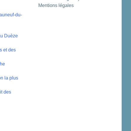
Mentions légales
eauneuf-du-
eau Duèze
s et des
che
n la plus
it des