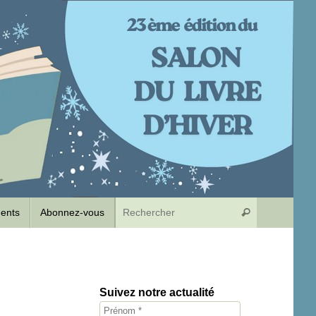
Recherche p
dents
Abonnez-vous
Rechercher
Suivez notre actualité