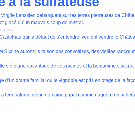
 à la sulfateuse
irgile Lanssien débarquent sur les terres pierreuses de Chât
t et glacé qu’un mauvais coup de mistral.
icates.
s Castelnau qui, à défaut de s’entendre, veulent vendre le Chât
t Sixtine auront-ils raison des convoitises, des vieilles rancœur
dette s’éloigne davantage de ses racines et la benjamine s’accro
e d’un drame familial où le vignoble est pris en otage de la faço
r à leur patrimoine un domaine papal comme naguère on acheta