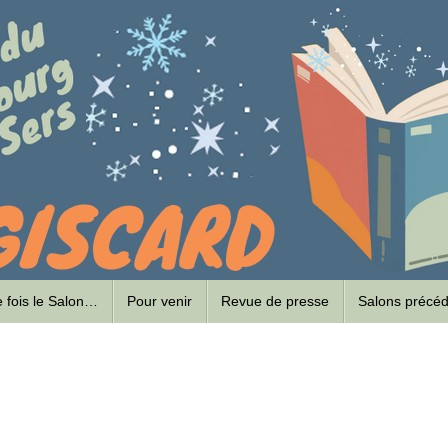
ne fois le Salon…
Pour venir
Revue de presse
Salons précé