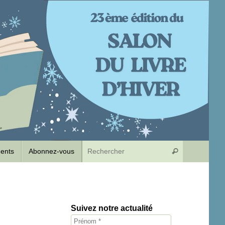
Recherche p
dents
Abonnez-vous
Rechercher
Suivez notre actualité