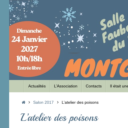
Passer
au
contenu
Passer
Actualités
L’Association
Contacts
Il était u
au
contenu
Accueil
Salon 2017
L’atelier des poisons
L’atelier des poisons