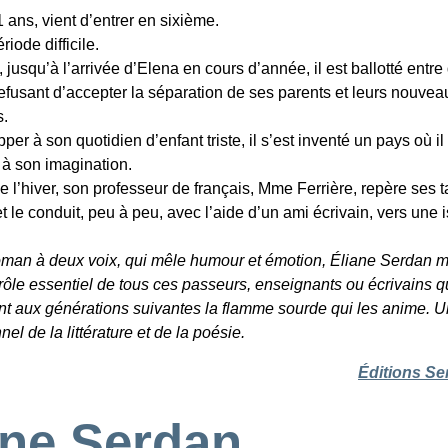
 ans, vient d’entrer en sixième.
ériode difficile.
jusqu’à l’arrivée d’Elena en cours d’année, il est ballotté entre
efusant d’accepter la séparation de ses parents et leurs nouvea
s.
er à son quotidien d’enfant triste, il s’est inventé un pays où il
s à son imagination.
e l’hiver, son professeur de français, Mme Ferrière, repère ses t
et le conduit, peu à peu, avec l’aide d’un ami écrivain, vers une 
man à deux voix, qui mêle humour et émotion, Éliane Serdan m
 rôle essentiel de tous ces passeurs, enseignants ou écrivains q
nt aux générations suivantes la flamme sourde qui les anime. 
nel de la littérature et de la poésie.
Éditions Se
ane Serdan