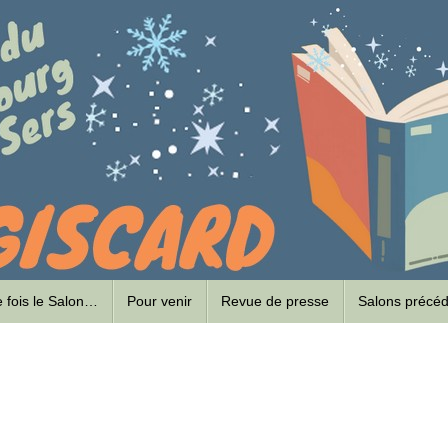
ne fois le Salon…
Pour venir
Revue de presse
Salons précé