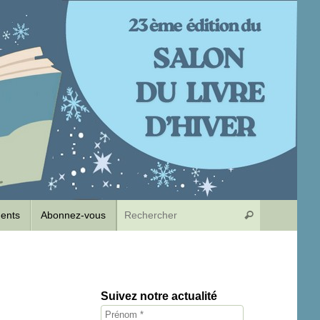
Recherche p
dents
Abonnez-vous
Rechercher
Suivez notre actualité