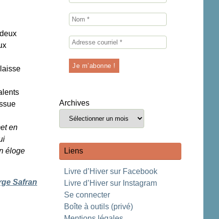
 deux
ux
 laisse
alents
Archives
issue
et en
ui
Liens
Un éloge
Livre d’Hiver sur Facebook
rge Safran
Livre d’Hiver sur Instagram
Se connecter
Boîte à outils (privé)
Mentions légales