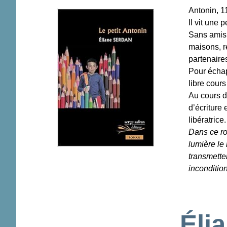
Antonin, 11
Il vit une p
Sans amis, 
maisons, r
partenaire
Pour échapp
libre cour
Au cours d
d’écriture 
libératrice.
Dans ce ro
lumière le
transmette
incondition
Éli