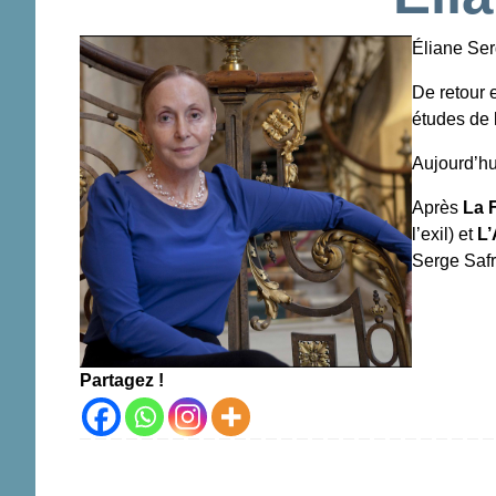
Éliane Ser
De retour 
études de 
Aujourd’hu
Après
La 
l’exil) et
L’
Serge Safr
Partagez !