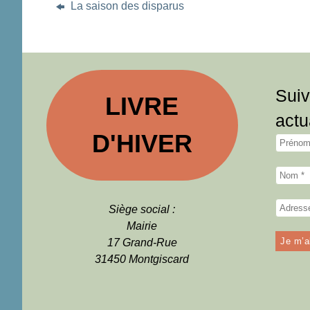
La saison des disparus
Suiv
LIVRE
actu
D'HIVER
Siège social :
Mairie
17 Grand-Rue
31450 Montgiscard