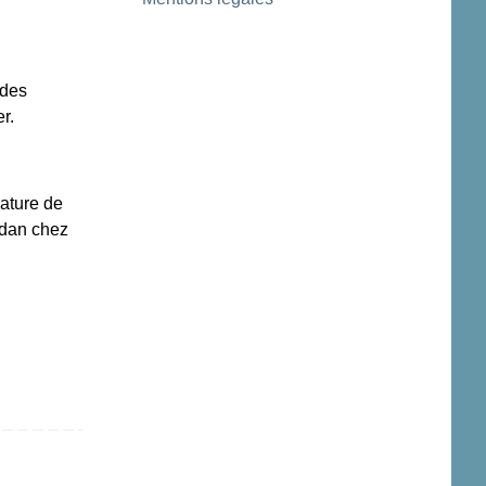
 des
r.
rature de
rdan chez