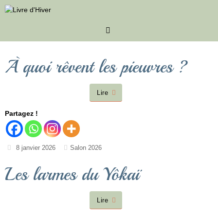
Passer
au
contenu
À quoi rêvent les pieuvres ?
Lire
Partagez !
8 janvier 2026
Salon 2026
Les larmes du Yôkaï
Lire