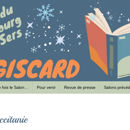
ne fois le Salon…
Pour venir
Revue de presse
Salons précé
ccitanie