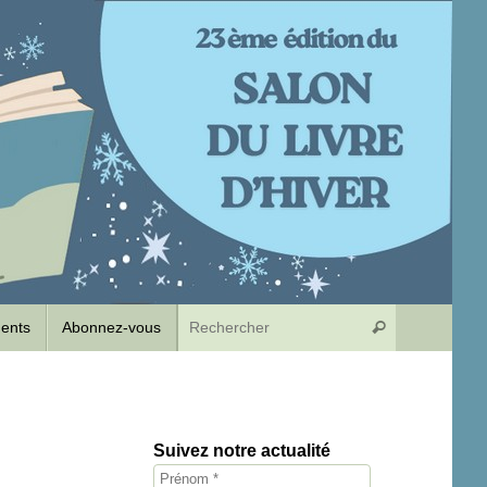
Recherche p
dents
Abonnez-vous
Rechercher
Suivez notre actualité