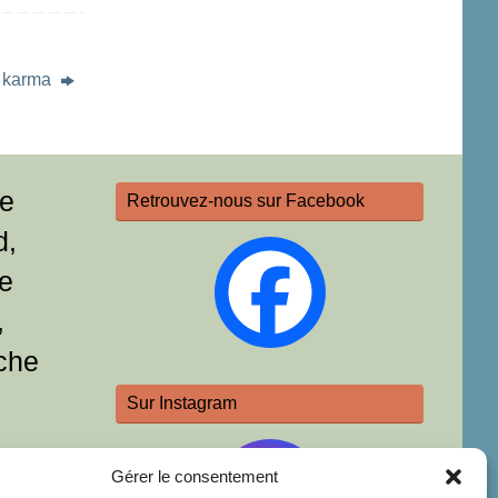
e karma
re
Retrouvez-nous sur Facebook
d,
e
,
che
Sur Instagram
Gérer le consentement