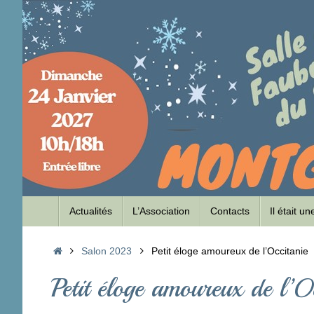
Passer
au
contenu
Passer
Actualités
L’Association
Contacts
Il était u
au
contenu
Accueil
Salon 2023
Petit éloge amoureux de l’Occitanie
Petit éloge amoureux de l’O