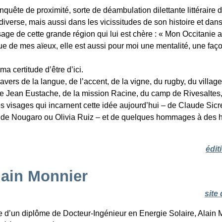
enquête de proximité, sorte de déambulation dilettante littéraire
diverse, mais aussi dans les vicissitudes de son histoire et dans
isage de cette grande région qui lui est chère : « Mon Occitanie 
e de mes aïeux, elle est aussi pour moi une mentalité, une faço
a certitude d’être d’ici.
vers de la langue, de l’accent, de la vigne, du rugby, du village
de Jean Eustache, de la mission Racine, du camp de Rivesaltes,
es visages qui incarnent cette idée aujourd’hui – de Claude Sicr
aude Nougaro ou Olivia Ruiz – et de quelques hommages à des
édit
lain Monnier
site 
re d’un diplôme de Docteur-Ingénieur en Energie Solaire, Alain 