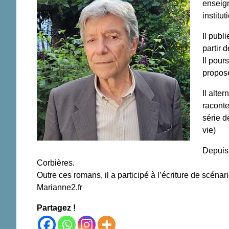
enseign
institu
Il publ
partir 
Il pour
propose
Il alt
raconte
série d
vie)
Depuis 
Corbières.
Outre ces romans, il a participé à l’écriture de scé
Marianne2.fr
Partagez !