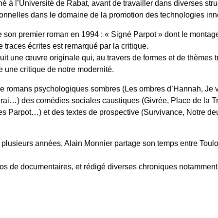
é à l’Université de Rabat, avant de travailler dans diverses str
tionnelles dans le domaine de la promotion des technologies in
ie son premier roman en 1994 : « Signé Parpot » dont le montage
de traces écrites est remarqué par la critique.
suit une œuvre originale qui, au travers de formes et de thèmes t
 une critique de notre modernité.
erne romans psychologiques sombres (Les ombres d’Hannah, Je 
rai…) des comédies sociales caustiques (Givrée, Place de la Tri
es Parpot…) et des textes de prospective (Survivance, Notre d
plusieurs années, Alain Monnier partage son temps entre Toulo
narios de documentaires, et rédigé diverses chroniques notammen