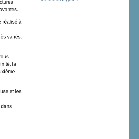
uctures
novantes.
 réalisé à
rès variés,
vous
nité, la
euxième
use et les
t dans