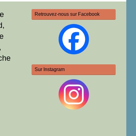
re
Retrouvez-nous sur Facebook
d,
e
,
che
Sur Instagram