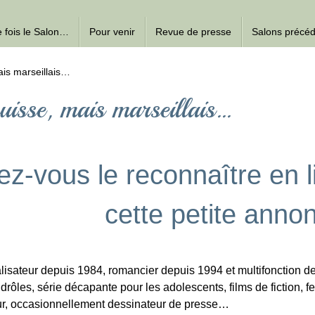
ne fois le Salon…
Pour venir
Revue de presse
Salons précé
is marseillais…
isse, mais marseillais…
z-vous le reconnaître en l
cette petite anno
lisateur depuis 1984, romancier depuis 1994 et multifonction d
 drôles, série décapante pour les adolescents, films de fiction, fe
r, occasionnellement dessinateur de presse…