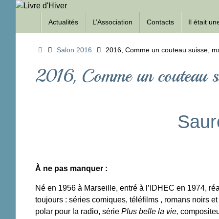
Passer
Passer
au
Actualités
L’Association
Contacts
Il était u
au
contenu
contenu
Accueil
Salon 2016
2016, Comme un couteau suisse, ma
2016, Comme un couteau su
Saure
À ne pas manquer :
Né en 1956 à Marseille, entré à l’IDHEC en 1974, réa
toujours : séries comiques, téléfilms , romans noirs et
polar pour la radio, série
Plus belle la vie,
compositeu