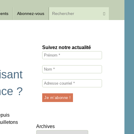
Recherche p
Rechercher
dents
Abonnez-vous
Suivez notre actualité
isant
nce ?
epuis
uilletons
Archives