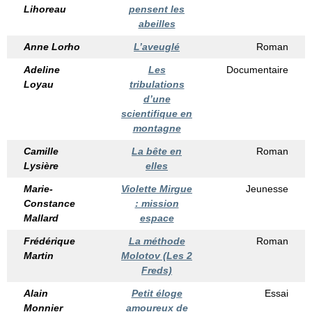
Lihoreau
pensent les
abeilles
Anne Lorho
L’aveuglé
Roman
Adeline
Les
Documentaire
Loyau
tribulations
d’une
scientifique en
montagne
Camille
La bête en
Roman
Lysière
elles
Marie-
Violette Mirgue
Jeunesse
Constance
: mission
Mallard
espace
Frédérique
La méthode
Roman
Martin
Molotov (Les 2
Freds)
Alain
Petit éloge
Essai
Monnier
amoureux de