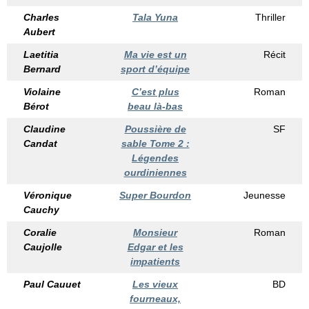
Charles
Tala Yuna
Thriller
Aubert
Laetitia
Ma vie est un
Récit
Bernard
sport d’équipe
Violaine
C’est plus
Roman
Bérot
beau là-bas
Claudine
Poussière de
SF
Candat
sable Tome 2 :
Légendes
ourdiniennes
Véronique
Super Bourdon
Jeunesse
Cauchy
Coralie
Monsieur
Roman
Caujolle
Edgar et les
impatients
Paul Cauuet
Les vieux
BD
fourneaux,