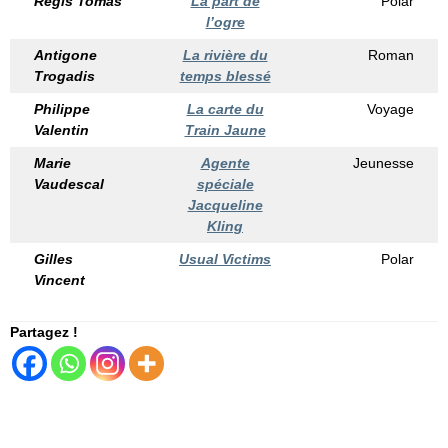
Régis Tomàs
La part de
Polar
l’ogre
Antigone
La rivière du
Roman
Trogadis
temps blessé
Philippe
La carte du
Voyage
Valentin
Train Jaune
Marie
Agente
Jeunesse
Vaudescal
spéciale
Jacqueline
Kling
Gilles
Usual Victims
Polar
Vincent
Partagez !