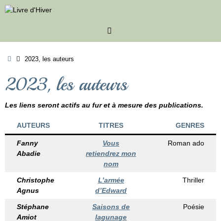
Passer
au
contenu
Accueil
2023, les auteurs
2023, les auteurs
Les liens seront actifs au fur et à mesure des publications.
AUTEURS
TITRES
GENRES
Fanny
Vous
Roman ado
Abadie
retiendrez mon
nom
Christophe
L’armée
Thriller
Agnus
d’Edward
Stéphane
Saisons de
Poésie
Amiot
lagunage