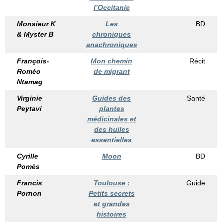
l’Occitanie
Monsieur K
Les
BD
& Myster B
chroniques
anachroniques
François-
Mon chemin
Récit
Roméo
de migrant
Ntamag
Virginie
Guides des
Santé
Peytavi
plantes
médicinales et
des huiles
essentielles
Cyrille
Moon
BD
Pomès
Francis
Toulouse :
Guide
Pornon
Petits secrets
et grandes
histoires