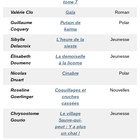
tome 7
Valérie Clo
Gaïa
Roman
Guillaume
Putain de
Polar
Coquery
karma
Sibylle
L’heure de la
Jeunesse
Delacroix
sieste
Élisabeth
La demoiselle
Jeunesse
Doumenc
à la licorne
Nicolas
Cinabre
Polar
Druart
Roseline
Coquillages et
Nouvelles
Goerlinger
cruches
cassées
Chrysostome
Le village
Jeunesse
Gourio
Sauve-qui-
peut : Y a plus
un chat !