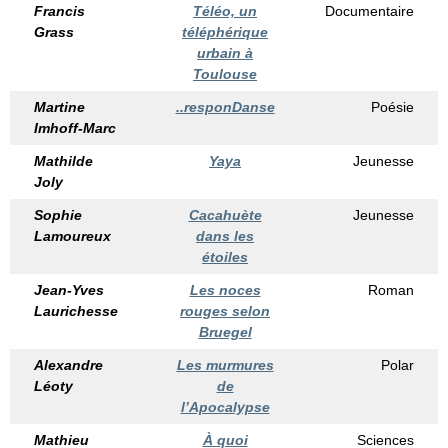
Francis
Téléo, un
Documentaire
Grass
téléphérique
urbain à
Toulouse
Martine
..responDanse
Poésie
Imhoff-Marc
Mathilde
Yaya
Jeunesse
Joly
Sophie
Cacahuète
Jeunesse
Lamoureux
dans les
étoiles
Jean-Yves
Les noces
Roman
Laurichesse
rouges selon
Bruegel
Alexandre
Les murmures
Polar
Léoty
de
l’Apocalypse
Mathieu
À quoi
Sciences