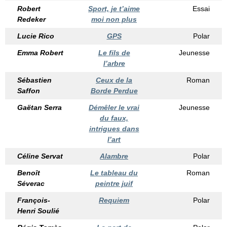
Robert
Sport, je t’aime
Essai
Redeker
moi non plus
Lucie Rico
GPS
Polar
Emma Robert
Le fils de
Jeunesse
l’arbre
Sébastien
Ceux de la
Roman
Saffon
Borde Perdue
Gaëtan Serra
Démêler le vrai
Jeunesse
du faux,
intrigues dans
l’art
Céline Servat
Alambre
Polar
Benoît
Le tableau du
Roman
Séverac
peintre juif
François-
Requiem
Polar
Henri Soulié