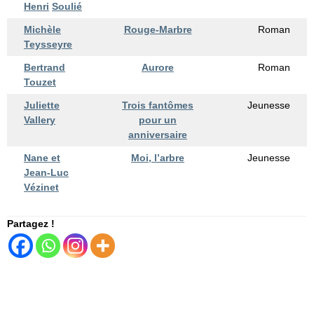
Henri
Soulié
Michèle
Rouge-Marbre
Roman
Teysseyre
Bertrand
Aurore
Roman
Touzet
Juliette
Trois fantômes
Jeunesse
Vallery
pour un
anniversaire
Nane et
Moi, l’arbre
Jeunesse
Jean-Luc
Vézinet
Partagez !