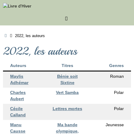
Passer
au
contenu
Accueil
2022, les auteurs
2022, les auteurs
Auteurs
Titres
Genres
Maylis
Bénie soit
Roman
Adhémar
Sixtine
Charles
Vert Samba
Polar
Aubert
Cécile
Lettres mortes
Polar
Calland
Manu
Ma bande
Jeunesse
Causse
olympique,