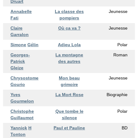
Druart
Annabelle
La classe des
Jeunesse
Fati
pompiers
Claire
Où ça va ?
Jeunesse
Garralon
Simone
Gélin
Adieu Lola
Polar
Georges-
La montagne
Roman
Patrick
des autres
Gleize
Chrysostome
Mon beau
Jeunesse
Gourio
grimoire
Yves
La Mort Rose
Biographie
Gourmelon
Christophe
Que tombe le
Polar
Guillaumot
silence
Yannick
H
Paul et Pauline
BD
Tonton