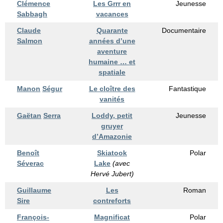
Clémence
Les Grrr en
Jeunesse
Sabbagh
vacances
Claude
Quarante
Documentaire
Salmon
années d’une
aventure
humaine … et
spatiale
Manon
Ségur
Le cloître des
Fantastique
vanités
Gaëtan
Serra
Loddy, petit
Jeunesse
gruyer
d’Amazonie
Benoît
Skiatook
Polar
Séverac
Lake
(avec
Hervé Jubert)
Guillaume
Les
Roman
Sire
contreforts
François-
Magnificat
Polar