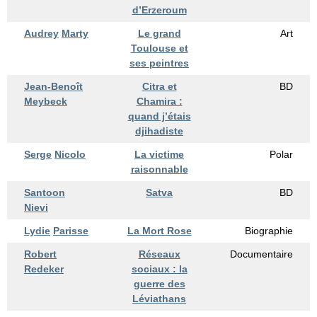
d’Erzeroum
Audrey
Marty
Le grand
Art
Toulouse et
ses peintres
Jean-Benoît
Citra et
BD
Meybeck
Chamira :
quand j’étais
djihadiste
Serge
Nicolo
La victime
Polar
raisonnable
Santoon
Satva
BD
Nievi
Lydie
Parisse
La Mort Rose
Biographie
Robert
Réseaux
Documentaire
Redeker
sociaux : la
guerre des
Léviathans