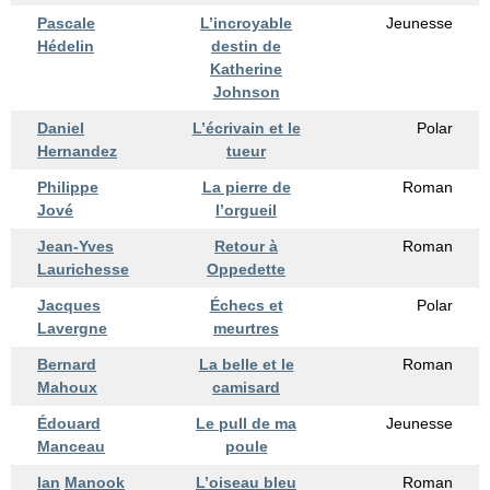
Pascale
L’incroyable
Jeunesse
Hédelin
destin de
Katherine
Johnson
Daniel
L’écrivain et le
Polar
Hernandez
tueur
Philippe
La pierre de
Roman
Jové
l’orgueil
Jean-Yves
Retour à
Roman
Laurichesse
Oppedette
Jacques
Échecs et
Polar
Lavergne
meurtres
Bernard
La belle et le
Roman
Mahoux
camisard
Édouard
Le pull de ma
Jeunesse
Manceau
poule
Ian
Manook
L’oiseau bleu
Roman