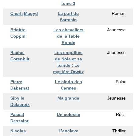
tome 3
Cherfi
Magyd
La part du
Roman
Sarrasin
Brigitte
Les chevaliers
Jeunesse
Coppin
de la Table
Ronde
Rachel
Les enquêtes
Jeunesse
Corenblit
de Nola et sa
bande : Le
mystère Orwitz
Pierre
Le clodo des
Polar
Dabernat
Carmes
Sibylle
Ma grande
Jeunesse
Delacroix
Pascal
Un colosse
Récit
Dessaint
Nicolas
L’enclave
Thriller